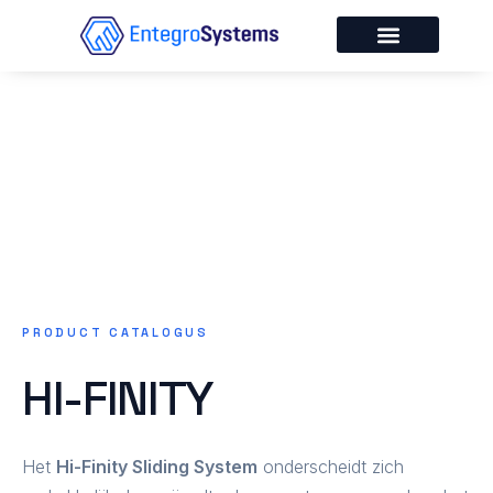
Ga
naar
de
Over Entegro
Service & Onderhoud
inhoud
PRODUCT CATALOGUS
HI-FINITY
Het
Hi-Finity Sliding System
onderscheidt zich