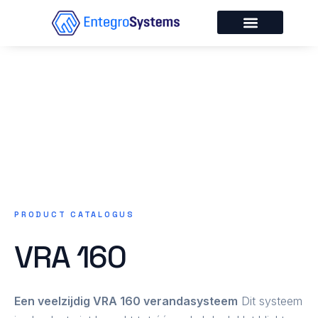
Ga
naar
de
Over Entegro
Service & Onderhoud
inhoud
PRODUCT CATALOGUS
VRA 160
Een veelzijdig VRA 160 verandasysteem
Dit systeem