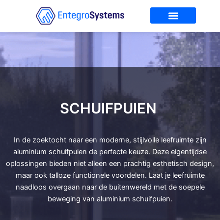
Ga
naar
de
Over Entegro
Service & Onderhoud
inhoud
SCHUIFPUIEN
In de zoektocht naar een moderne, stijlvolle leefruimte zijn
aluminium schuifpuien de perfecte keuze. Deze eigentijdse
oplossingen bieden niet alleen een prachtig esthetisch design,
maar ook talloze functionele voordelen. Laat je leefruimte
naadloos overgaan naar de buitenwereld met de soepele
beweging van aluminium schuifpuien.