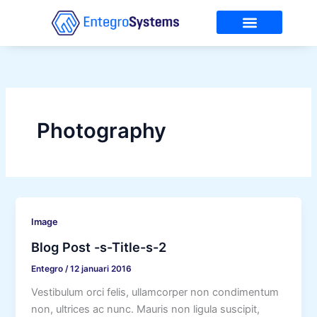
Ga
naar
de
Over Entegro
Service & Onderhoud
inhoud
Photography
Image
Blog Post -s-Title-s-2
Entegro
/
12 januari 2016
Vestibulum orci felis, ullamcorper non condimentum
non, ultrices ac nunc. Mauris non ligula suscipit,