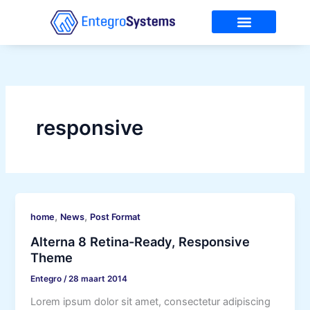
Ga
naar
de
Over Entegro
Service & Onderhoud
inhoud
responsive
,
,
home
News
Post Format
Alterna 8 Retina-Ready, Responsive
Theme
Entegro
/
28 maart 2014
Lorem ipsum dolor sit amet, consectetur adipiscing