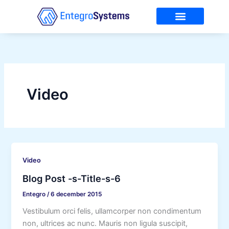
Ga
naar
de
Over Entegro
Service & Onderhoud
inhoud
Video
Video
Blog Post -s-Title-s-6
Entegro
/
6 december 2015
Vestibulum orci felis, ullamcorper non condimentum
non, ultrices ac nunc. Mauris non ligula suscipit,